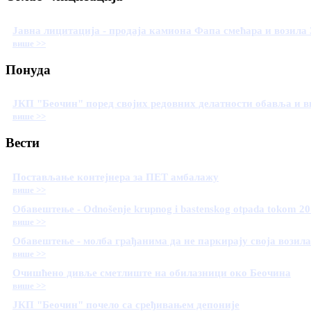
Јавна лицитација - продаја камиона Фапа смећара и возила
више >>
Понуда
ЈКП "Беочин" поред својих редовних делатности обавља и в
више >>
Вести
Постављање контејнера за ПЕТ амбалажу
више >>
Обавештење - Odnošenje krupnog i bastenskog otpada tokom 20
више >>
Обавештење - молба грађанима да не паркирају своја возил
више >>
Очишћено дивље сметлиште на обилазници око Беочина
више >>
ЈКП "Беочин" почело са сређивањем депоније