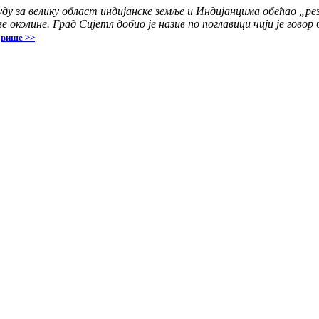
ду за велику област индијанске земље и Индијанцима обећао „рез
е околине. Град Сијетл добио је назив по поглавици чији је гово
више >>