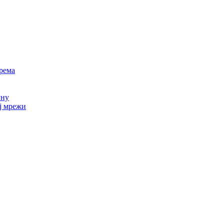
рема
уну
ој мрежи