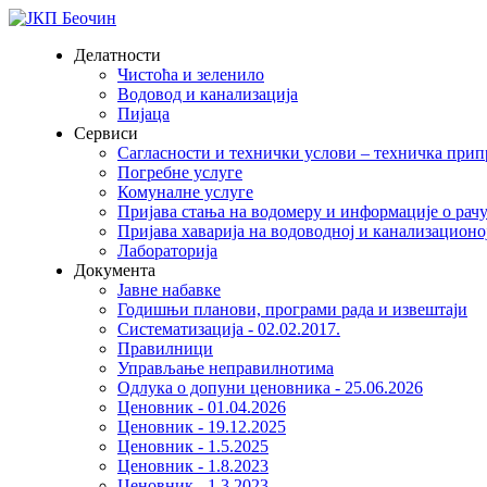
Делатности
Чистоћа и зеленило
Водовод и канализација
Пијаца
Сервиси
Сагласности и технички услови – техничка прип
Погребне услуге
Комуналне услуге
Пријава стања на водомеру и информације о рач
Пријава хаварија на водоводној и канализацион
Лабораторија
Документа
Јавне набавке
Годишњи планови, програми рада и извештаји
Систематизација - 02.02.2017.
Правилници
Управљање неправилнотима
Одлука о допуни ценовника - 25.06.2026
Ценовник - 01.04.2026
Ценовник - 19.12.2025
Ценовник - 1.5.2025
Ценовник - 1.8.2023
Ценовник - 1.3.2023