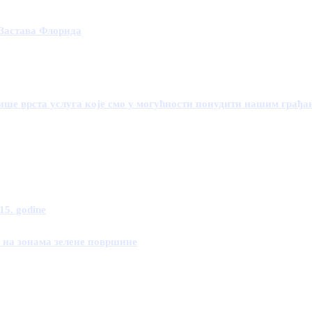
 Застава Флорида
ише врста услуга које смо у могућности понудити нашим грађа
15. godine
а на зонама зелене површине