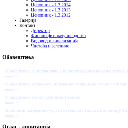
Ценовник - 1.3.2014
Ценовник - 1.3.2013
Ценовник - 1.3.2012
Галерија
Контакт
Директор
Финансије и рачуноводство
Водовод и канализација
Чистоћа и зеленило
Обавештења
Обавештење за потрошаче о испоруци робе/пружању услуга 
више >>
Обавештење о пројекту примарне сепарације кућног отпада 
више >>
Обавештење о раду депоније Танцош
више >>
Ценовник ванредних услуга истовара отпада на депонију Т
више >>
Оглас - лицитација