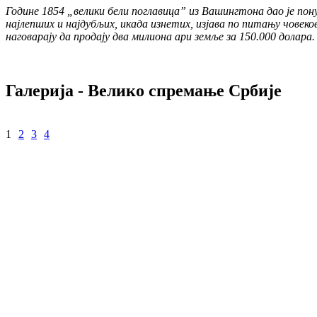
Године 1854 „велики бели поглавица” из Вашингтона дао је пону
најлепших и најдубљих, икада изнетих, изјава по питању човеков
наговарају да продају два милиона ари земље за 150.000 долара.
Галерија - Велико спремање Србије
1
2
3
4