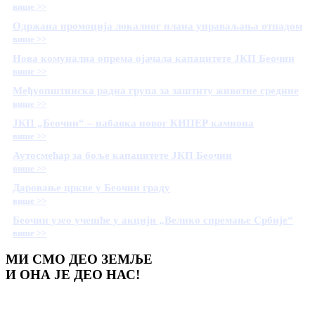
више >>
Одржана промоција локалног плана управаљања отпадом
више >>
Нова комунална опрема ојачала капацитете ЈКП Беочин
више >>
Међуопштинска радна група за заштиту животне средине
више >>
ЈКП „Беочин“ – набавка новог КИПЕР камиона
више >>
Аутосмећар за боље капацитете ЈКП Беочин
више >>
Даровање цркве у Беочин граду
више >>
Беочин узео учешће у акцији „Велико спремање Србије“
више >>
МИ СМО ДЕО ЗЕМЉЕ
И ОНА ЈЕ ДЕО НАС!