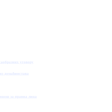
саобразних уговору
из домаћинстава
анцош за правна лица