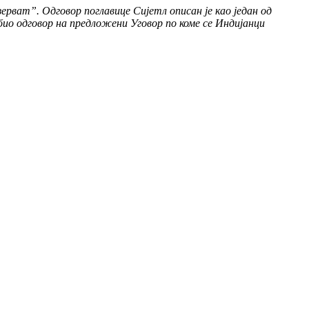
ерват”. Одговор поглавице Сијетл описан је као један од
р био одговор на предложени Уговор по коме се Индијанци